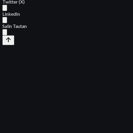
Twitter (X)
LinkedIn
Salin Tautan
arrow_upward