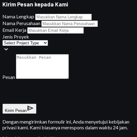
Kirim Pesan kepada Kami
Nama Lengkap
Nama Perusahaan
Email Kerja
Jenis Proyek
expand_more
Pesan
send
Kirim Pesan
Dengan mengirimkan formulir ini, Anda menyetujui kebijakan
privasi kami. Kami biasanya merespons dalam waktu 24 jam.