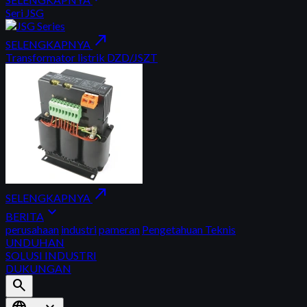
Seri JSG
north_east
SELENGKAPNYA
Transformator listrik DZD/JSZT
north_east
SELENGKAPNYA
expand_more
BERITA
perusahaan
industri
pameran
Pengetahuan Teknis
UNDUHAN
SOLUSI INDUSTRI
DUKUNGAN
search