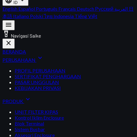
language
expand_more
ID
English
Español
Português
Français
Deutsch
Русский
العربية
日
本語
Italiano
Polski
ไทย
Indonesia
Tiếng Việt
menu
flashlight_on
Navigasi Saike
close
BERANDA
expand_more
PERUSAHAAN
PROFIL PERUSAHAAN
SERTIFIKAT PENGHARGAAN
PASAR UNGGULAN
KEBIJAKAN PRIVASI
expand_more
PRODUK
UNIT FILTER KIPAS
Kontrol Iklim Enclosure
Blok Terminal
Sistem Busbar
Aksesori Enclosure