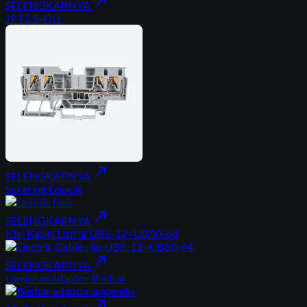
north_east
SELENGKAPNYA
JPT2.5-QU
north_east
SELENGKAPNYA
Sekering Leipole
north_east
SELENGKAPNYA
Klip Kabel Listrik UB6-12~UB50-64
north_east
SELENGKAPNYA
Lampiran adaptor Busbar
north_east