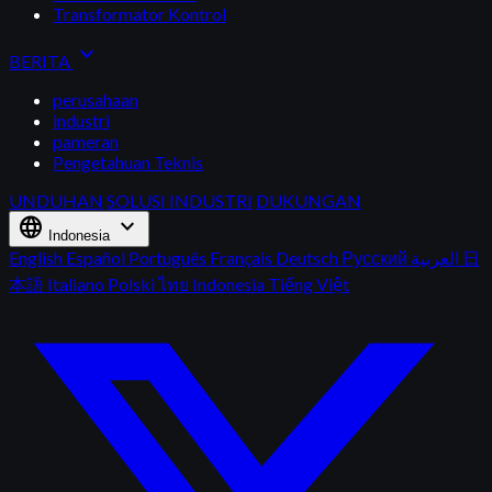
Transformator Kontrol
expand_more
BERITA
perusahaan
industri
pameran
Pengetahuan Teknis
UNDUHAN
SOLUSI INDUSTRI
DUKUNGAN
language
expand_more
Indonesia
English
Español
Português
Français
Deutsch
Русский
العربية
日
本語
Italiano
Polski
ไทย
Indonesia
Tiếng Việt