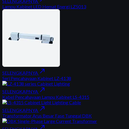
SELENGKAPNYA
Lampu Kabinet LED Hemat Energi LZ5013
north_east
SELENGKAPNYA
Seri Pencahayaan Kabinet LZ-4138
north_east
SELENGKAPNYA
Kabel Pencahayaan Lampu Kabinet LS-4315
north_east
SELENGKAPNYA
Transformator Arus Besar Fase Tunggal DBK
north_east
SELENGKAPNYA