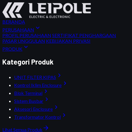
BERANDA
expand_more
PERUSAHAAN
PROFIL PERUSAHAAN
SERTIFIKAT PENGHARGAAN
PASAR UNGGULAN
KEBIJAKAN PRIVASI
expand_more
PRODUK
Kategori Produk
chevron_right
UNIT FILTER KIPAS
chevron_right
Kontrol Iklim Enclosure
chevron_right
Blok Terminal
chevron_right
Sistem Busbar
chevron_right
Aksesori Enclosure
chevron_right
Transformator Kontrol
arrow_forward
Lihat Semua Produk