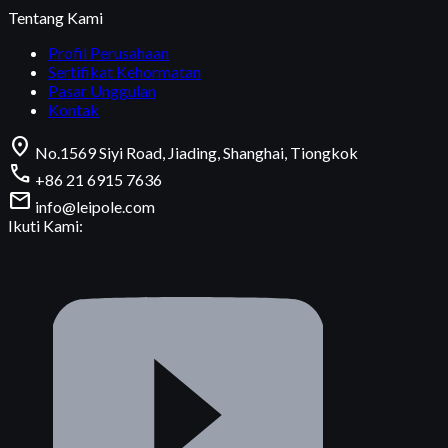
Tentang Kami
Profil Perusahaan
Sertifikat Kehormatan
Pasar Unggulan
Kontak
location_on
No.1569 Siyi Road, Jiading, Shanghai, Tiongkok
call
+86 21 6915 7636
mail
info@leipole.com
Ikuti Kami: