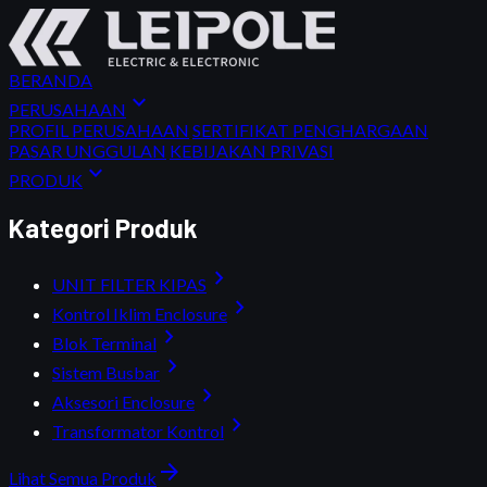
BERANDA
expand_more
PERUSAHAAN
PROFIL PERUSAHAAN
SERTIFIKAT PENGHARGAAN
PASAR UNGGULAN
KEBIJAKAN PRIVASI
expand_more
PRODUK
Kategori Produk
chevron_right
UNIT FILTER KIPAS
chevron_right
Kontrol Iklim Enclosure
chevron_right
Blok Terminal
chevron_right
Sistem Busbar
chevron_right
Aksesori Enclosure
chevron_right
Transformator Kontrol
arrow_forward
Lihat Semua Produk