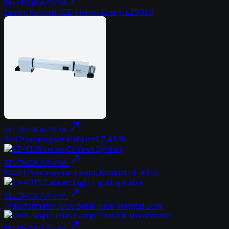
SELENGKAPNYA
Lampu Kabinet LED Hemat Energi LZ5013
north_east
SELENGKAPNYA
Seri Pencahayaan Kabinet LZ-4138
north_east
SELENGKAPNYA
Kabel Pencahayaan Lampu Kabinet LS-4315
north_east
SELENGKAPNYA
Transformator Arus Besar Fase Tunggal DBK
north_east
SELENGKAPNYA