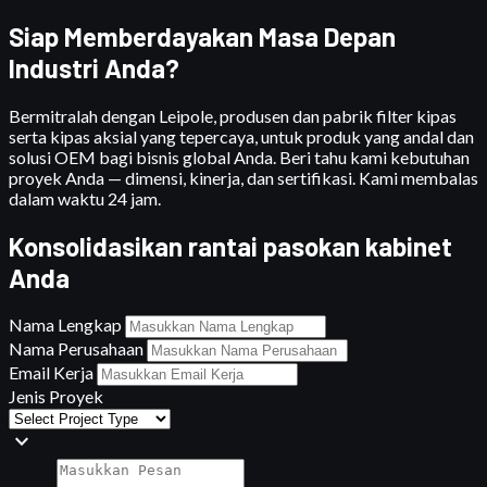
Siap Memberdayakan Masa Depan
Industri Anda?
Bermitralah dengan Leipole, produsen dan pabrik filter kipas
serta kipas aksial yang tepercaya, untuk produk yang andal dan
solusi OEM bagi bisnis global Anda. Beri tahu kami kebutuhan
proyek Anda — dimensi, kinerja, dan sertifikasi. Kami membalas
dalam waktu 24 jam.
Konsolidasikan rantai pasokan kabinet
Anda
Nama Lengkap
Nama Perusahaan
Email Kerja
Jenis Proyek
expand_more