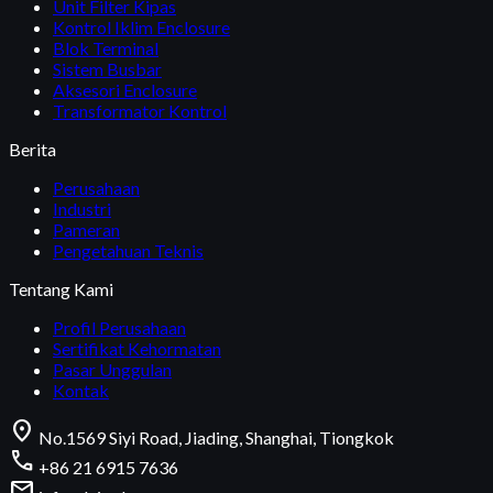
Unit Filter Kipas
Kontrol Iklim Enclosure
Blok Terminal
Sistem Busbar
Aksesori Enclosure
Transformator Kontrol
Berita
Perusahaan
Industri
Pameran
Pengetahuan Teknis
Tentang Kami
Profil Perusahaan
Sertifikat Kehormatan
Pasar Unggulan
Kontak
location_on
No.1569 Siyi Road, Jiading, Shanghai, Tiongkok
call
+86 21 6915 7636
mail