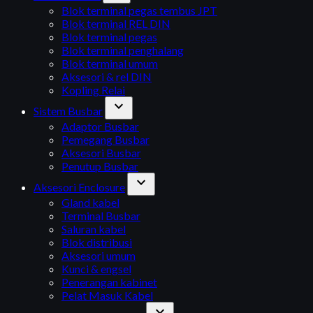
Blok terminal pegas tembus JPT
Blok terminal REL DIN
Blok terminal pegas
Blok terminal penghalang
Blok terminal umum
Aksesori & rel DIN
Kopling Relai
expand_more
Sistem Busbar
Adaptor Busbar
Pemegang Busbar
Aksesori Busbar
Penutup Busbar
expand_more
Aksesori Enclosure
Gland kabel
Terminal Busbar
Saluran kabel
Blok distribusi
Aksesori umum
Kunci & engsel
Penerangan kabinet
Pelat Masuk Kabel
expand_more