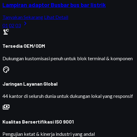
Lampiran adaptor Busbar bus bar listrik
Tanyakan Sekarang
Lihat Detail
chevron_right
01
02
03
precision_manufacturing
Tersedia OEM/ODM
Dukungan kustomisasi penuh untuk blok terminal & komponen
palette
Jaringan Layanan Global
44 kantor di seluruh dunia untuk dukungan lokal yang responsif
payments
Kualitas Bersertifikasi ISO 9001
Pengujian ketat & kinerja industri yang andal