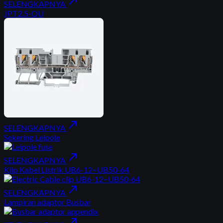
north_east
SELENGKAPNYA
JPT2.5-QU
north_east
SELENGKAPNYA
Sekering Leipole
north_east
SELENGKAPNYA
Klip Kabel Listrik UB6-12~UB50-64
north_east
SELENGKAPNYA
Lampiran adaptor Busbar
north_east