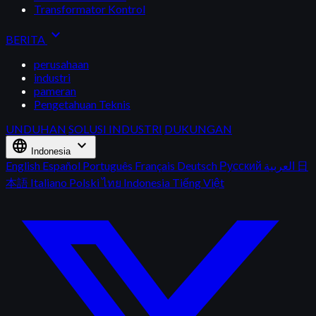
Transformator Kontrol
expand_more
BERITA
perusahaan
industri
pameran
Pengetahuan Teknis
UNDUHAN
SOLUSI INDUSTRI
DUKUNGAN
language
expand_more
Indonesia
English
Español
Português
Français
Deutsch
Русский
العربية
日
本語
Italiano
Polski
ไทย
Indonesia
Tiếng Việt