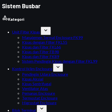
Sistem Busbar
category
Kategori
expand_more
Unit Filter Kipas
Manajemen Termal Enclosure FK99
Kipas dengan Filter FKL55
Kipas dan Filter FKL66
Kipas dan Filter FB98
Kipas dan Filter FK89
Sistem Pendingin Kipas dengan Filter FKL99
expand_more
Kontrol Iklim Enclosure
Pendingin Udara Enclosure
Kipas Aksial
Kipas Sentrifugal
Ventilator Atas
Pemanas Enclosure
Termostat Enclosure
Higrostat Enclosure
expand_more
Blok Terminal