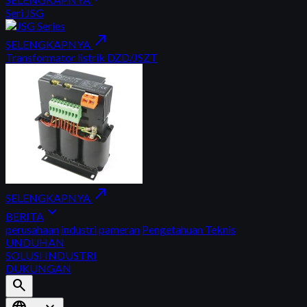
Seri JSG
north_east
SELENGKAPNYA
Transformator listrik DZD/JSZT
north_east
SELENGKAPNYA
expand_more
BERITA
perusahaan
industri
pameran
Pengetahuan Teknis
UNDUHAN
SOLUSI INDUSTRI
DUKUNGAN
search