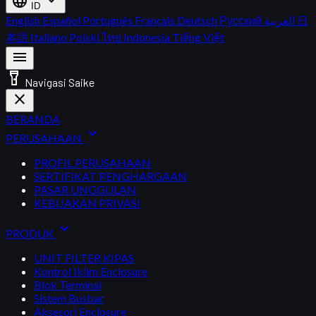
language
expand_more
ID
English
Español
Português
Français
Deutsch
Русский
العربية
日
本語
Italiano
Polski
ไทย
Indonesia
Tiếng Việt
menu
flashlight_on
Navigasi Saike
close
BERANDA
expand_more
PERUSAHAAN
PROFIL PERUSAHAAN
SERTIFIKAT PENGHARGAAN
PASAR UNGGULAN
KEBIJAKAN PRIVASI
expand_more
PRODUK
UNIT FILTER KIPAS
Kontrol Iklim Enclosure
Blok Terminal
Sistem Busbar
Aksesori Enclosure