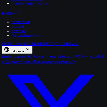
Transformator Kontrol
expand_more
BERITA
perusahaan
industri
pameran
Pengetahuan Teknis
UNDUHAN
SOLUSI INDUSTRI
DUKUNGAN
language
expand_more
Indonesia
English
Español
Português
Français
Deutsch
Русский
العربية
日
本語
Italiano
Polski
ไทย
Indonesia
Tiếng Việt