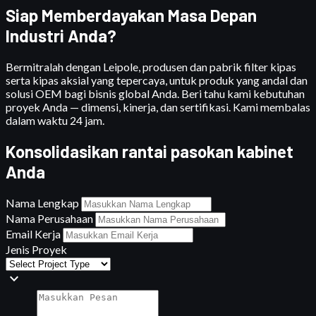
Siap Memberdayakan Masa Depan
Industri Anda?
Bermitralah dengan Leipole, produsen dan pabrik filter kipas
serta kipas aksial yang tepercaya, untuk produk yang andal dan
solusi OEM bagi bisnis global Anda. Beri tahu kami kebutuhan
proyek Anda — dimensi, kinerja, dan sertifikasi. Kami membalas
dalam waktu 24 jam.
Konsolidasikan rantai pasokan kabinet
Anda
Nama Lengkap
Nama Perusahaan
Email Kerja
Jenis Proyek
expand_more