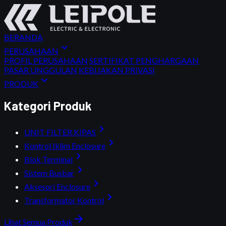
BERANDA
expand_more
PERUSAHAAN
PROFIL PERUSAHAAN
SERTIFIKAT PENGHARGAAN
PASAR UNGGULAN
KEBIJAKAN PRIVASI
expand_more
PRODUK
Kategori Produk
chevron_right
UNIT FILTER KIPAS
chevron_right
Kontrol Iklim Enclosure
chevron_right
Blok Terminal
chevron_right
Sistem Busbar
chevron_right
Aksesori Enclosure
chevron_right
Transformator Kontrol
arrow_forward
Lihat Semua Produk