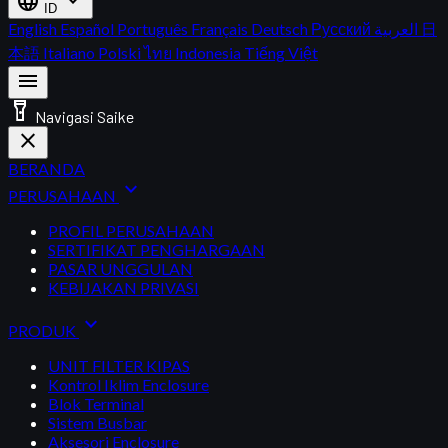
language
expand_more
ID
English
Español
Português
Français
Deutsch
Русский
العربية
日
本語
Italiano
Polski
ไทย
Indonesia
Tiếng Việt
menu
flashlight_on
Navigasi Saike
close
BERANDA
expand_more
PERUSAHAAN
PROFIL PERUSAHAAN
SERTIFIKAT PENGHARGAAN
PASAR UNGGULAN
KEBIJAKAN PRIVASI
expand_more
PRODUK
UNIT FILTER KIPAS
Kontrol Iklim Enclosure
Blok Terminal
Sistem Busbar
Aksesori Enclosure