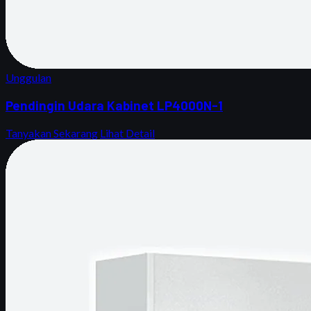
Unggulan
Pendingin Udara Kabinet LP4000N-1
Tanyakan Sekarang
Lihat Detail