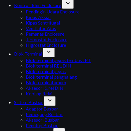
expand_more
Kontrol Iklim Enclosure
Pendingin Udara Enclosure
Kipas Aksial
Kipas Sentrifugal
Ventilator Atas
Pemanas Enclosure
Termostat Enclosure
Higrostat Enclosure
expand_more
Blok Terminal
Blok terminal pegas tembus JPT
Blok terminal REL DIN
Blok terminal pegas
Blok terminal penghalang
Blok terminal umum
Aksesori & rel DIN
Kopling Relai
expand_more
Sistem Busbar
Adaptor Busbar
Pemegang Busbar
Aksesori Busbar
Penutup Busbar