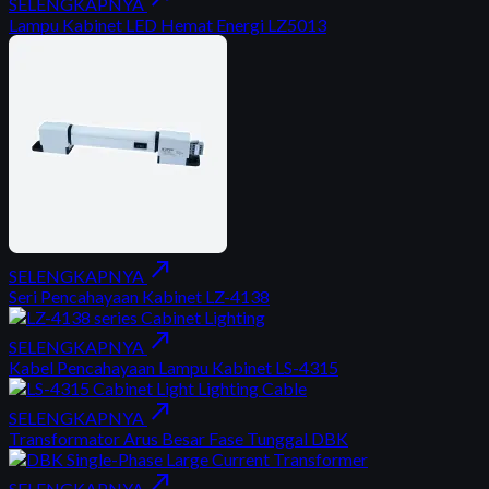
SELENGKAPNYA
Lampu Kabinet LED Hemat Energi LZ5013
north_east
SELENGKAPNYA
Seri Pencahayaan Kabinet LZ-4138
north_east
SELENGKAPNYA
Kabel Pencahayaan Lampu Kabinet LS-4315
north_east
SELENGKAPNYA
Transformator Arus Besar Fase Tunggal DBK
north_east
SELENGKAPNYA