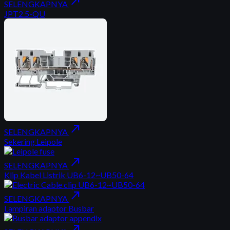
north_east
SELENGKAPNYA
JPT2.5-QU
north_east
SELENGKAPNYA
Sekering Leipole
north_east
SELENGKAPNYA
Klip Kabel Listrik UB6-12~UB50-64
north_east
SELENGKAPNYA
Lampiran adaptor Busbar
north_east