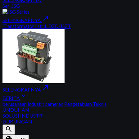
Seri JSG
north_east
SELENGKAPNYA
Transformator listrik DZD/JSZT
north_east
SELENGKAPNYA
expand_more
BERITA
perusahaan
industri
pameran
Pengetahuan Teknis
UNDUHAN
SOLUSI INDUSTRI
DUKUNGAN
search