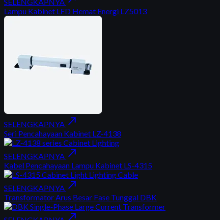
SELENGKAPNYA
Lampu Kabinet LED Hemat Energi LZ5013
north_east
SELENGKAPNYA
Seri Pencahayaan Kabinet LZ-4138
north_east
SELENGKAPNYA
Kabel Pencahayaan Lampu Kabinet LS-4315
north_east
SELENGKAPNYA
Transformator Arus Besar Fase Tunggal DBK
north_east
SELENGKAPNYA