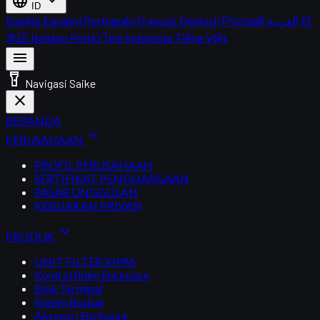
language
expand_more
ID
English
Español
Português
Français
Deutsch
Русский
العربية
日
本語
Italiano
Polski
ไทย
Indonesia
Tiếng Việt
menu
flashlight_on
Navigasi Saike
close
BERANDA
expand_more
PERUSAHAAN
PROFIL PERUSAHAAN
SERTIFIKAT PENGHARGAAN
PASAR UNGGULAN
KEBIJAKAN PRIVASI
expand_more
PRODUK
UNIT FILTER KIPAS
Kontrol Iklim Enclosure
Blok Terminal
Sistem Busbar
Aksesori Enclosure