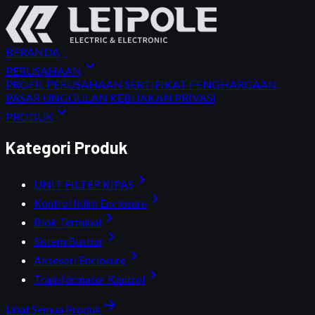
BERANDA
expand_more
PERUSAHAAN
PROFIL PERUSAHAAN
SERTIFIKAT PENGHARGAAN
PASAR UNGGULAN
KEBIJAKAN PRIVASI
expand_more
PRODUK
Kategori Produk
chevron_right
UNIT FILTER KIPAS
chevron_right
Kontrol Iklim Enclosure
chevron_right
Blok Terminal
chevron_right
Sistem Busbar
chevron_right
Aksesori Enclosure
chevron_right
Transformator Kontrol
arrow_forward
Lihat Semua Produk