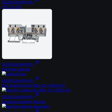
north_east
SELENGKAPNYA
JPT2.5-QU
north_east
SELENGKAPNYA
Sekering Leipole
north_east
SELENGKAPNYA
Klip Kabel Listrik UB6-12~UB50-64
north_east
SELENGKAPNYA
Lampiran adaptor Busbar
north_east