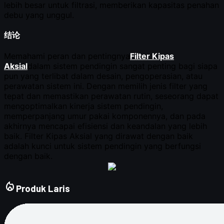
local_fire_department
Produk Laris