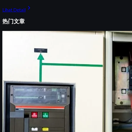
chevron_right
Lihat Detail
热门文章