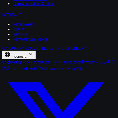
Transformator Kontrol
expand_more
BERITA
perusahaan
industri
pameran
Pengetahuan Teknis
UNDUHAN
SOLUSI INDUSTRI
DUKUNGAN
language
expand_more
Indonesia
English
Español
Português
Français
Deutsch
Русский
العربية
日
本語
Italiano
Polski
ไทย
Indonesia
Tiếng Việt