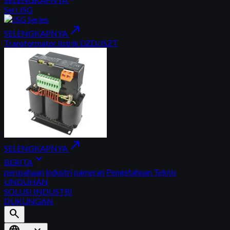
Seri JSG
north_east
SELENGKAPNYA
Transformator listrik DZD/JSZT
north_east
SELENGKAPNYA
expand_more
BERITA
perusahaan
industri
pameran
Pengetahuan Teknis
UNDUHAN
SOLUSI INDUSTRI
DUKUNGAN
search