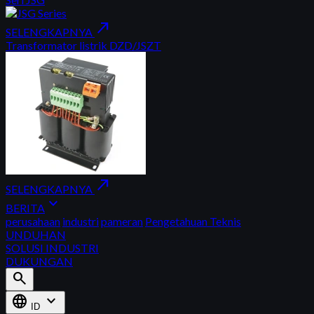
north_east
SELENGKAPNYA
Transformator listrik DZD/JSZT
north_east
SELENGKAPNYA
expand_more
BERITA
perusahaan
industri
pameran
Pengetahuan Teknis
UNDUHAN
SOLUSI INDUSTRI
DUKUNGAN
search
language
expand_more
ID