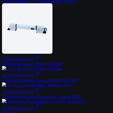
Lampu Kabinet LED Hemat Energi LZ5013
north_east
SELENGKAPNYA
Seri Pencahayaan Kabinet LZ-4138
north_east
SELENGKAPNYA
Kabel Pencahayaan Lampu Kabinet LS-4315
north_east
SELENGKAPNYA
Transformator Arus Besar Fase Tunggal DBK
north_east
SELENGKAPNYA
Seri JSG