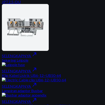
JPT2.5-QU
north_east
SELENGKAPNYA
Sekering Leipole
north_east
SELENGKAPNYA
Klip Kabel Listrik UB6-12~UB50-64
north_east
SELENGKAPNYA
Lampiran adaptor Busbar
north_east
SELENGKAPNYA