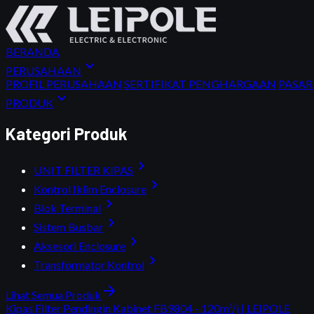
BERANDA
expand_more
PERUSAHAAN
PROFIL PERUSAHAAN
SERTIFIKAT PENGHARGAAN
PASA
expand_more
PRODUK
Kategori Produk
chevron_right
UNIT FILTER KIPAS
chevron_right
Kontrol Iklim Enclosure
chevron_right
Blok Terminal
chevron_right
Sistem Busbar
chevron_right
Aksesori Enclosure
chevron_right
Transformator Kontrol
arrow_forward
Lihat Semua Produk
Kipas Filter Pendingin Kabinet FB9804 - 120m³/j | LEIPOLE