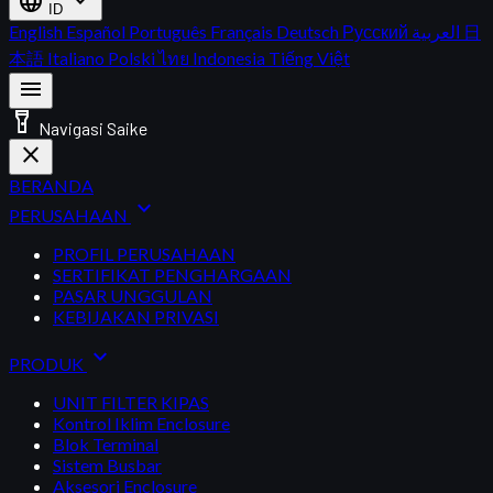
language
expand_more
ID
English
Español
Português
Français
Deutsch
Русский
العربية
日
本語
Italiano
Polski
ไทย
Indonesia
Tiếng Việt
menu
flashlight_on
Navigasi Saike
close
BERANDA
expand_more
PERUSAHAAN
PROFIL PERUSAHAAN
SERTIFIKAT PENGHARGAAN
PASAR UNGGULAN
KEBIJAKAN PRIVASI
expand_more
PRODUK
UNIT FILTER KIPAS
Kontrol Iklim Enclosure
Blok Terminal
Sistem Busbar
Aksesori Enclosure