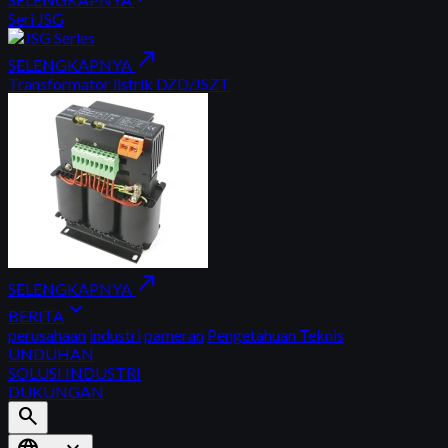
Seri JSG
north_east
SELENGKAPNYA
Transformator listrik DZD/JSZT
north_east
SELENGKAPNYA
expand_more
BERITA
perusahaan
industri
pameran
Pengetahuan Teknis
UNDUHAN
SOLUSI INDUSTRI
DUKUNGAN
search