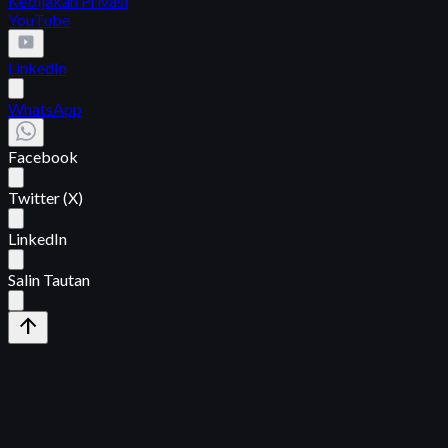
Kebijakan Privasi
YouTube
LinkedIn
WhatsApp
Facebook
Twitter (X)
LinkedIn
Salin Tautan
arrow_upward