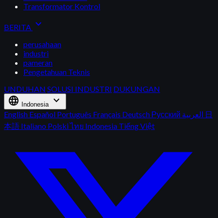
Transformator Kontrol
expand_more
BERITA
perusahaan
industri
pameran
Pengetahuan Teknis
UNDUHAN
SOLUSI INDUSTRI
DUKUNGAN
language
expand_more
Indonesia
English
Español
Português
Français
Deutsch
Русский
العربية
日
本語
Italiano
Polski
ไทย
Indonesia
Tiếng Việt