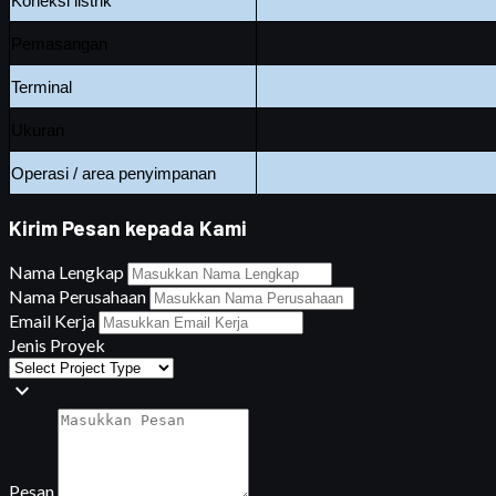
Koneksi listrik
Pemasangan
Terminal
Ukuran
Operasi
/
area penyimpanan
Kirim Pesan kepada Kami
Nama Lengkap
Nama Perusahaan
Email Kerja
Jenis Proyek
expand_more
Pesan