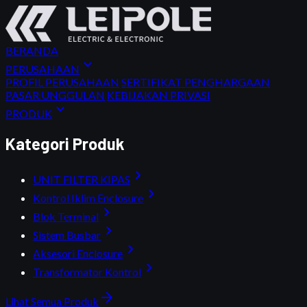
BERANDA
expand_more
PERUSAHAAN
PROFIL PERUSAHAAN
SERTIFIKAT PENGHARGAAN
PASAR UNGGULAN
KEBIJAKAN PRIVASI
expand_more
PRODUK
Kategori Produk
chevron_right
UNIT FILTER KIPAS
chevron_right
Kontrol Iklim Enclosure
chevron_right
Blok Terminal
chevron_right
Sistem Busbar
chevron_right
Aksesori Enclosure
chevron_right
Transformator Kontrol
arrow_forward
Lihat Semua Produk