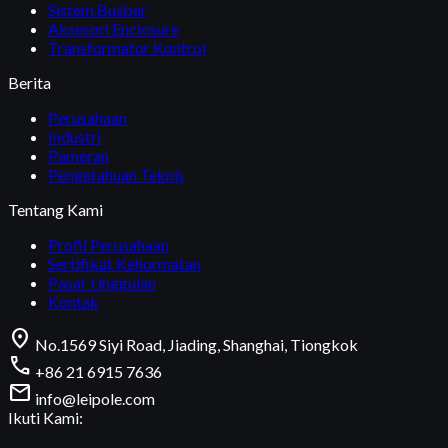
Sistem Busbar
Aksesori Enclosure
Transformator Kontrol
Berita
Perusahaan
Industri
Pameran
Pengetahuan Teknis
Tentang Kami
Profil Perusahaan
Sertifikat Kehormatan
Pasar Unggulan
Kontak
location_on
No.1569 Siyi Road, Jiading, Shanghai, Tiongkok
call
+86 21 6915 7636
mail
info@leipole.com
Ikuti Kami: