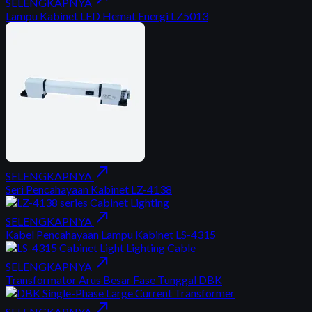
SELENGKAPNYA
Lampu Kabinet LED Hemat Energi LZ5013
north_east
SELENGKAPNYA
Seri Pencahayaan Kabinet LZ-4138
north_east
SELENGKAPNYA
Kabel Pencahayaan Lampu Kabinet LS-4315
north_east
SELENGKAPNYA
Transformator Arus Besar Fase Tunggal DBK
north_east
SELENGKAPNYA