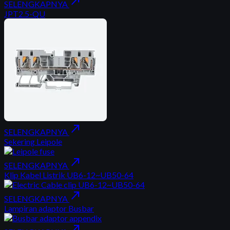
north_east
SELENGKAPNYA
JPT2.5-QU
north_east
SELENGKAPNYA
Sekering Leipole
north_east
SELENGKAPNYA
Klip Kabel Listrik UB6-12~UB50-64
north_east
SELENGKAPNYA
Lampiran adaptor Busbar
north_east