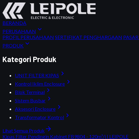
BERANDA
expand_more
PERUSAHAAN
PROFIL PERUSAHAAN
SERTIFIKAT PENGHARGAAN
PASA
expand_more
PRODUK
Kategori Produk
chevron_right
UNIT FILTER KIPAS
chevron_right
Kontrol Iklim Enclosure
chevron_right
Blok Terminal
chevron_right
Sistem Busbar
chevron_right
Aksesori Enclosure
chevron_right
Transformator Kontrol
arrow_forward
Lihat Semua Produk
Kipas Filter Pendingin Kabinet FB9804 - 120m³/j | LEIPOLE