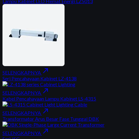
Lampu Kabinet LED Hemat Energi LZ5013
north_east
SELENGKAPNYA
Seri Pencahayaan Kabinet LZ-4138
north_east
SELENGKAPNYA
Kabel Pencahayaan Lampu Kabinet LS-4315
north_east
SELENGKAPNYA
Transformator Arus Besar Fase Tunggal DBK
north_east
SELENGKAPNYA
Seri JSG