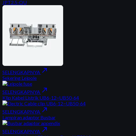
JPT2.5-QU
north_east
SELENGKAPNYA
Sekering Leipole
north_east
SELENGKAPNYA
Klip Kabel Listrik UB6-12~UB50-64
north_east
SELENGKAPNYA
Lampiran adaptor Busbar
north_east
SELENGKAPNYA