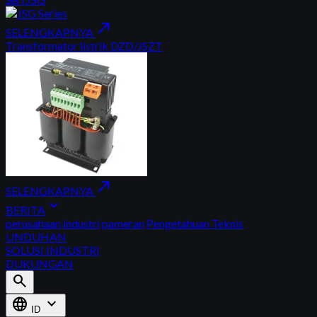
north_east
SELENGKAPNYA
Transformator listrik DZD/JSZT
north_east
SELENGKAPNYA
expand_more
BERITA
perusahaan
industri
pameran
Pengetahuan Teknis
UNDUHAN
SOLUSI INDUSTRI
DUKUNGAN
search
language
expand_more
ID